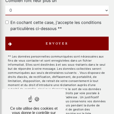
Combien font neuf plus un
En cochant cette case, j'accepte les conditions
particulières ci-dessous **
ENVOYER
** Les données personnelles communiquées sont nécessaires aux
fins de vous contacter et sont enregistrées dans un fichier
informatisé. Elles sont destinées à et ses sous-traitants dans le seul
but de répondre à votre message. Les données collectées seront
communiquées aux seuls destinataires suivants: . Vous disposez de
droits d’accès, de rectification, d’effacement, de portabilité, de
limitation, d’opposition, de retrait de votre consentement à tout
moment et du droit d’introduire une réclamation auprès d’une
autorité de contrôle, ainsi que d’organiser le sort de vos données
post-mortem. Vous pouvez exercer ces droits par voie postale à
l'adresse ou par courrier électronique à l'adresse . Un justificatif
d'identité pourra vous être demandé. Nous conservons vos données
pendant la période de prise de contact puis pendant la durée de
Ce site utilise des cookies et
prescription légale aux fins probatoires et de gestion des
vous donne le contrôle sur
contentieux. Vous avez le droit de vous inscrire sur la liste