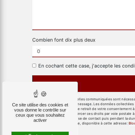
Combien font dix plus deux
En cochant cette case, j'accepte les condi
** Les données personnelles communiquées sont nécessaires
but de répondre à votre message. Les données collectées se
Ce site utilise des cookies et
limitation, d’opposition, de retrait de votre consentement 
vous donne le contrôle sur
mortem. Vous pouvez exercer ces droits par voie postale à 
ceux que vous souhaitez
pendant la période de prise de contact puis pendant la duré
activer
démarchage téléphonique, disponible à cette adresse:
Blo