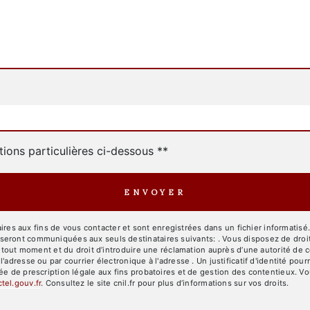
tions particulières ci-dessous **
ENVOYER
 aux fins de vous contacter et sont enregistrées dans un fichier informatisé. E
ront communiquées aux seuls destinataires suivants: . Vous disposez de droits d
à tout moment et du droit d’introduire une réclamation auprès d’une autorité de c
l'adresse ou par courrier électronique à l'adresse . Un justificatif d'identité 
e de prescription légale aux fins probatoires et de gestion des contentieux. Vous
ctel.gouv.fr
. Consultez le site cnil.fr pour plus d’informations sur vos droits.