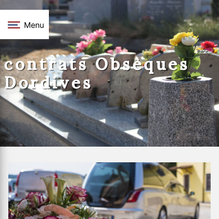
Panneau de gestion des cookies
Menu
contrats Obsèques
Dordives