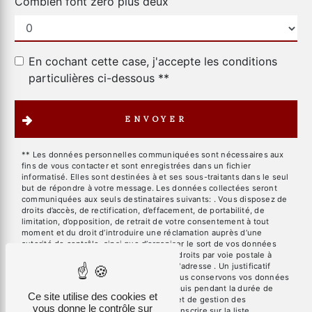
Combien font zero plus deux
En cochant cette case, j'accepte les conditions
particulières ci-dessous **
ENVOYER
** Les données personnelles communiquées sont nécessaires aux
fins de vous contacter et sont enregistrées dans un fichier
informatisé. Elles sont destinées à et ses sous-traitants dans le seul
but de répondre à votre message. Les données collectées seront
communiquées aux seuls destinataires suivants: . Vous disposez de
droits d’accès, de rectification, d’effacement, de portabilité, de
limitation, d’opposition, de retrait de votre consentement à tout
moment et du droit d’introduire une réclamation auprès d’une
autorité de contrôle, ainsi que d’organiser le sort de vos données
post-mortem. Vous pouvez exercer ces droits par voie postale à
l'adresse ou par courrier électronique à l'adresse . Un justificatif
d'identité pourra vous être demandé. Nous conservons vos données
pendant la période de prise de contact puis pendant la durée de
Ce site utilise des cookies et
prescription légale aux fins probatoires et de gestion des
vous donne le contrôle sur
contentieux. Vous avez le droit de vous inscrire sur la liste