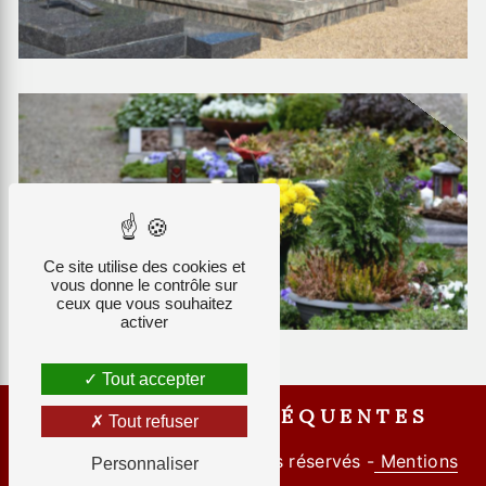
Ce site utilise des cookies et
vous donne le contrôle sur
ceux que vous souhaitez
activer
Tout accepter
RECHERCHES FRÉQUENTES
Tout refuser
©
Vistalid
- 2026 - Tous droits réservés -
Mentions
Personnaliser