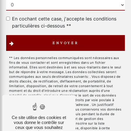
En cochant cette case, j'accepte les conditions
particulières ci-dessous **
ENVOYER
** Les données personnelles communiquées sont nécessaires aux
fins de vous contacter et sont enregistrées dans un fichier
informatisé. Elles sont destinées à et ses sous-traitants dans le seul
but de répondre à votre message. Les données collectées seront
communiquées aux seuls destinataires suivants: . Vous disposez de
droits d’accès, de rectification, d’effacement, de portabilité, de
limitation, d’opposition, de retrait de votre consentement à tout
moment et du droit d’introduire une réclamation auprès d’une
autorité de contrôle, ainsi que d’organiser le sort de vos données
post-mortem. Vous pouvez exercer ces droits par voie postale à
l'adresse ou par courrier électronique à l'adresse . Un justificatif
d'identité pourra vous être demandé. Nous conservons vos données
pendant la période de prise de contact puis pendant la durée de
Ce site utilise des cookies et
prescription légale aux fins probatoires et de gestion des
vous donne le contrôle sur
contentieux. Vous avez le droit de vous inscrire sur la liste
ceux que vous souhaitez
d'opposition au démarchage téléphonique, disponible à cette